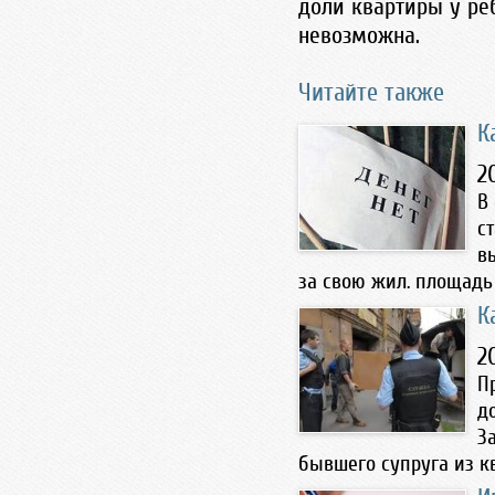
доли квартиры у ре
невозможна.
Читайте также
К
2
В
с
в
за свою жил. площадь 
К
2
П
д
З
бывшего супруга из кв