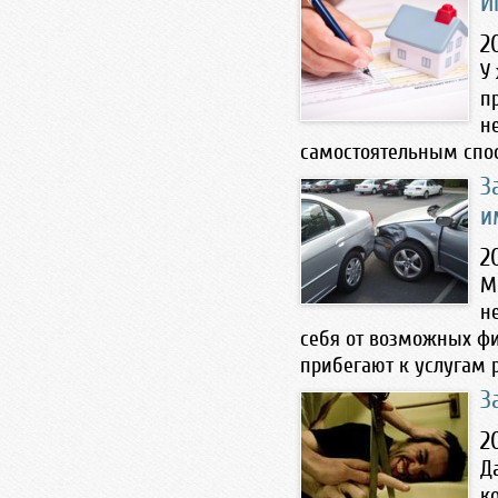
И
2
У
п
н
самостоятельным спос
З
и
2
М
н
себя от возможных фи
прибегают к услугам р
З
2
Д
к