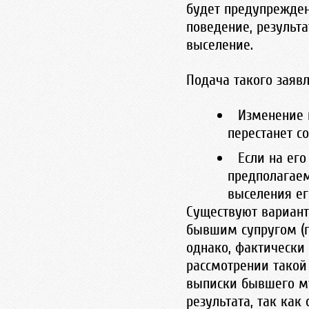
будет предупрежден
поведение, результ
выселение.
Подача такого заяв
Изменение 
перестанет с
Если на ег
предполагаем
выселения ег
Существуют вариант
бывшим супругом (п
однако, фактически
рассмотрении такой
выписки бывшего му
результата, так как