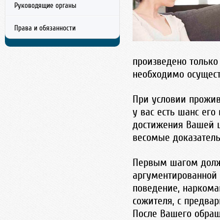
Руководящие органы
Тел./Факс: 8 (353) 222-22-22
г. Оренбург, ул. Московская, д.24-410.
Права и обязанности
info@orenlawer.ru
произведено только
необходимо осущест
При условии прожив
у вас есть шанс его
достижения Вашей ц
весомые доказатель
Первым шагом долж
аргументированной 
поведение, наркоман
сожителя, с предва
После Вашего обращ