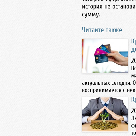
история не останов
сумму.
Читайте также
К
д
2
В
м
актуальных сегодня. 
воспринимается с нек
К
2
Л
ф
т