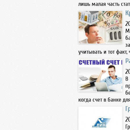
лишь малая часть стат
К
2
М
б
з
учитывать и тот факт, 
Р
2
В
п
б
когда счет в банке дл
Г
2
Г