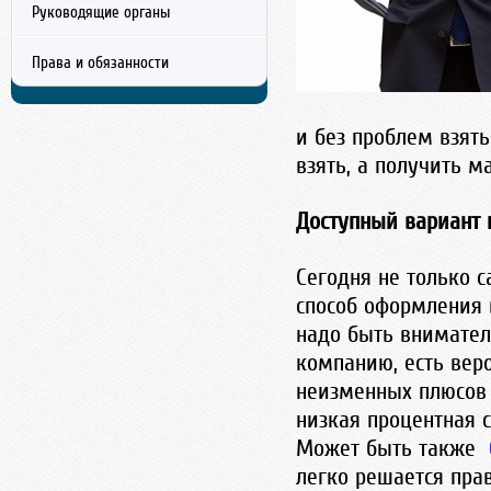
Руководящие органы
Тел./Факс: 8 (353) 222-22-22
г. Оренбург, ул. Московская, д.24-410.
Права и обязанности
info@orenlawer.ru
и без проблем взять
взять, а получить 
Доступный вариант 
Сегодня не только 
способ оформления 
надо быть внимате
компанию, есть вер
неизменных плюсов
низкая процентная с
Может быть также
легко решается пра