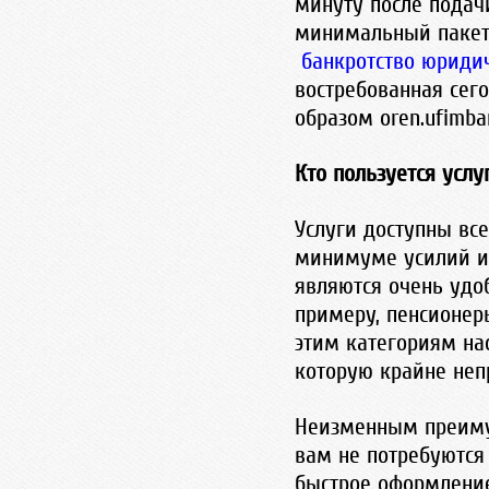
минуту после подачи
минимальный пакет 
банкротство юриди
востребованная сег
образом oren.ufimban
Кто пользуется услу
Услуги доступны вс
минимуме усилий и
являются очень удо
примеру, пенсионер
этим категориям на
которую крайне непр
Неизменным преимущ
вам не потребуются
быстрое оформление