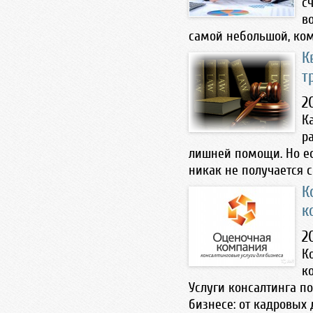
с
в
самой небольшой, комп
К
т
2
К
р
лишней помощи. Но ес
никак не получается сп
К
к
2
К
к
Услуги консалтинга п
бизнесе: от кадровых д