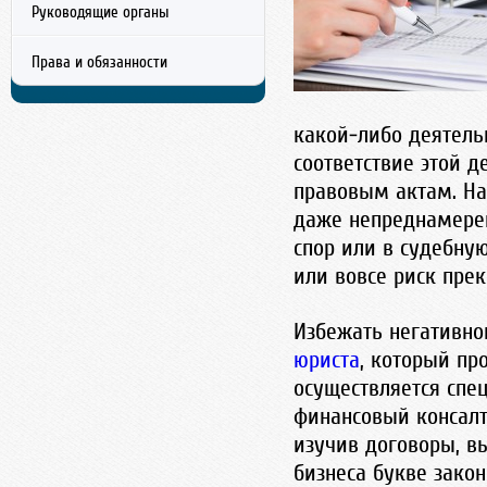
Руководящие органы
Тел./Факс: 8 (353) 222-22-22
г. Оренбург, ул. Московская, д.24-410.
Права и обязанности
info@orenlawer.ru
какой-либо деятель
соответствие этой 
правовым актам. На
даже непреднамерен
спор или в судебну
или вовсе риск пре
Избежать негативно
юриста
, который пр
осуществляется спе
финансовый консалт
изучив договоры, вы
бизнеса букве зако