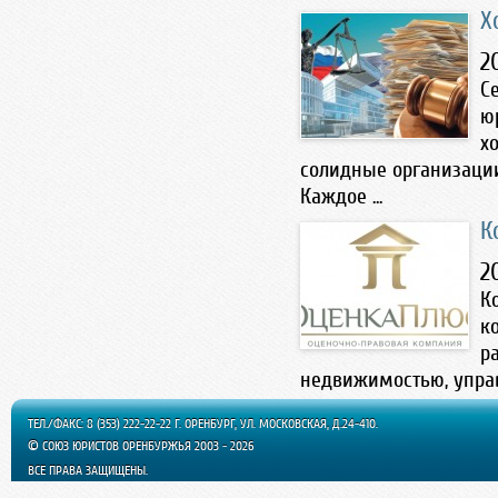
Х
2
С
ю
х
солидные организации
Каждое ...
К
2
К
к
р
недвижимостью, управл
ТЕЛ./ФАКС: 8 (353) 222-22-22 Г. ОРЕНБУРГ, УЛ. МОСКОВСКАЯ, Д.24-410.
© СОЮЗ ЮРИСТОВ ОРЕНБУРЖЬЯ 2003 - 2026
ВСЕ ПРАВА ЗАЩИЩЕНЫ.